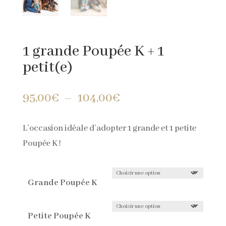
1 grande Poupée K + 1
petit(e)
Plage
95,00
€
–
104,00
€
de
prix :
L’occasion idéale d’adopter 1 grande et 1 petite
95,00€
Poupée K !
à
104,00€
Grande Poupée K
Petite Poupée K