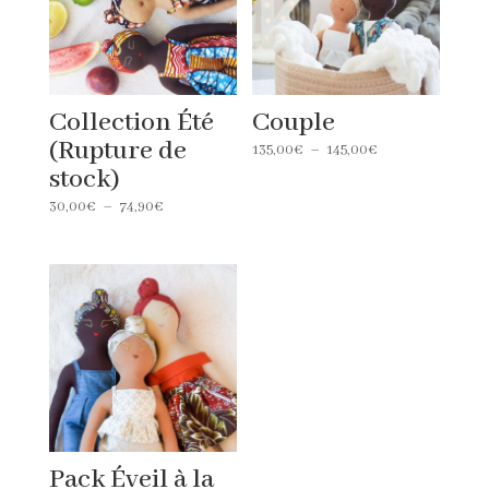
Collection Été
Couple
(Rupture de
Plage
135,00
€
–
145,00
€
stock)
de
prix :
Plage
30,00
€
–
74,90
€
135,00€
de
à
prix :
145,00€
30,00€
à
74,90€
Pack Éveil à la