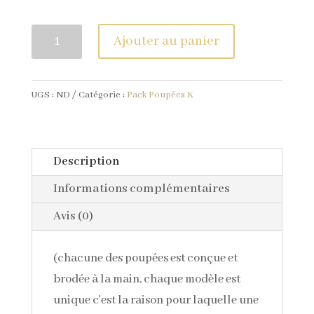
quantité
Ajouter au panier
de
1
UGS :
ND
Catégorie :
Pack Poupées K
grande
Poupée
K
+
Description
1
Informations complémentaires
petit(e)
Avis (0)
(chacune des poupées est conçue et
brodée à la main, chaque modèle est
unique c'est la raison pour laquelle une