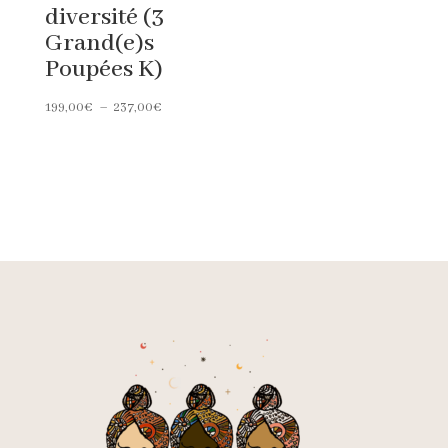
diversité (3
Grand(e)s
Poupées K)
Plage
199,00
€
–
237,00
€
de
prix :
199,00€
à
237,00€