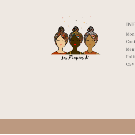
IN
Mon
Cont
Ment
Poli
CGV