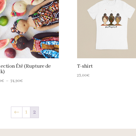
lection Été (Rupture de
T-shirt
ck)
23,00
€
Plage
0
€
–
74,90
€
de
prix :
30,00€
à
←
1
2
74,90€