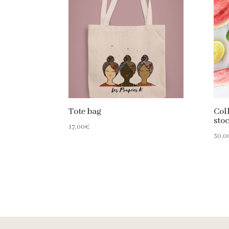
Tote bag
Col
sto
17,00
€
30,0