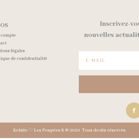
Inscrivez-vo
FOS
nouvelles
actuali
 compte
act
ions légales
tique de confidentialité
Kelsite ♡
Les Poupées K © 2020 Tous droits réservés.